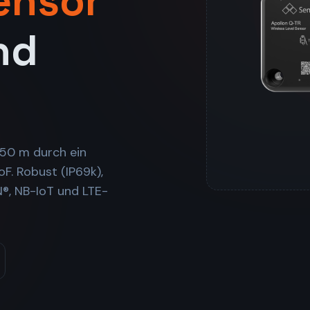
ensor
nd
,50 m durch ein
F. Robust (IP69k),
N®, NB-IoT und LTE-