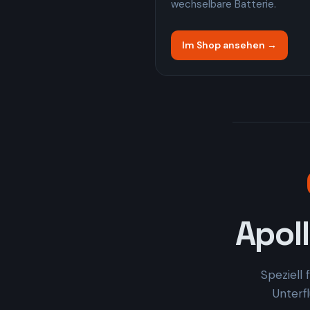
wechselbare Batterie.
Im Shop ansehen →
Apol
Speziell 
Unterf