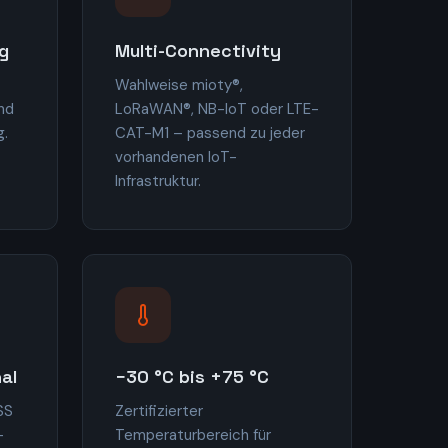
g
Multi-Connectivity
Wahlweise mioty®,
nd
LoRaWAN®, NB-IoT oder LTE-
g.
CAT-M1 – passend zu jeder
vorhandenen IoT-
Infrastruktur.
al
−30 °C bis +75 °C
SS
Zertifizierter
–
Temperaturbereich für