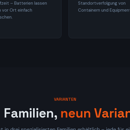
fzeit – Batterien lassen
Standortverfolgung von
h vor Ort einfach
Containern und Equipment
schen.
VARIANTEN
i Familien,
neun Varia
t in drei spezialisierten Familien erhältlich – jede für 