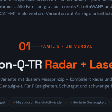
optimiert. Alle Familien gibt es in mioty®, LoRaWAN® un
CAT-M1. Viele weitere Varianten auf Anfrage erhältlich
01
FAMILIE · UNIVERSAL
lon-Q-TR
Radar + Las
Variante mit dualem Messprinzip – kombiniert Radar und
enauigkeit. Für Flüssigkeiten, Schüttgut und schwierige M
tgut
Misst durch Kunststoffwände
Höchste Genauigkeit