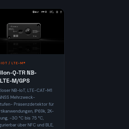
-IOT / LTE-M®
llon-Q-TR NB-
/LTE-M/GPS
tloser NB-IoT, LTE-CAT-M1
GNSS Mehrzweck-
stufen- Präsenzdetektor für
stikanwendungen, IP69k, 2K-
ung, −30 °C bis 75 °C,
gurierbar über NFC und BLE,