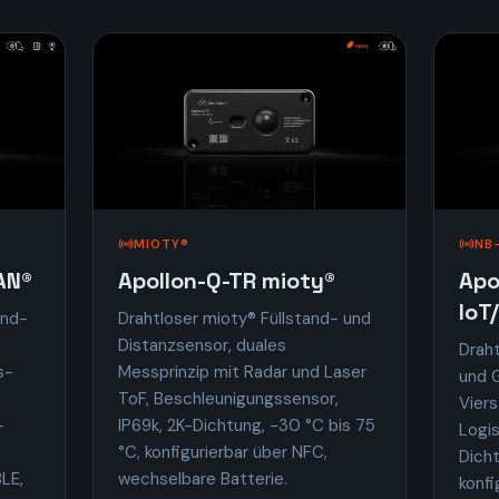
MIOTY®
NB
AN®
Apollon-Q-TR mioty®
Apo
IoT
and-
Drahtloser mioty® Füllstand- und
Distan­zsensor, duales
Drah
s­
Messprinzip mit Radar und Laser
und 
ToF, Beschleunigungs­sensor,
Vier
-
IP69k, 2K-Dichtung, −30 °C bis 75
Logi
°C, konfigurierbar über NFC,
Dicht
BLE,
wechselbare Batterie.
konfi