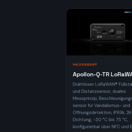
LORAWAN®
Apollon-Q-TR LoRaW
Drahtloser LoRaWAN® Füllst
und Distan­zsensor, duales
Messprinzip, Beschleunigung
sensor für Vandalismus- und
Öffnungs­detektion, IP69k, 2K
Dichtung, −30 °C bis 75 °C,
konfigurierbar über NFC und 