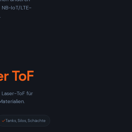
d NB-IoT/LTE-
.
er ToF
 Laser-ToF für
aterialien.
Tanks, Silos, Schächte