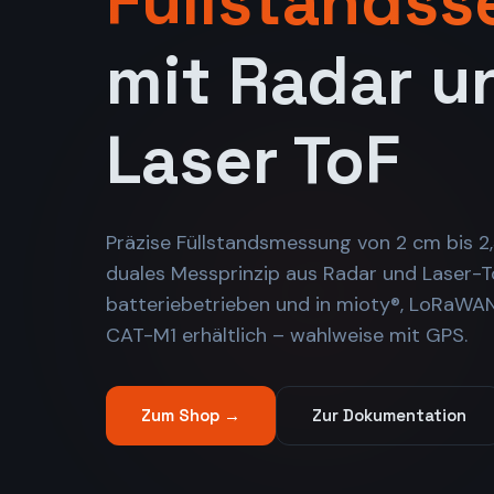
Füllstandss
mit Radar u
Laser ToF
Präzise Füllstands­messung von 2 cm bis 2
duales Messprinzip aus Radar und Laser-To
batterie­betrieben und in mioty®, LoRaWA
CAT-M1 erhältlich – wahlweise mit GPS.
Zum Shop →
Zur Dokumentation