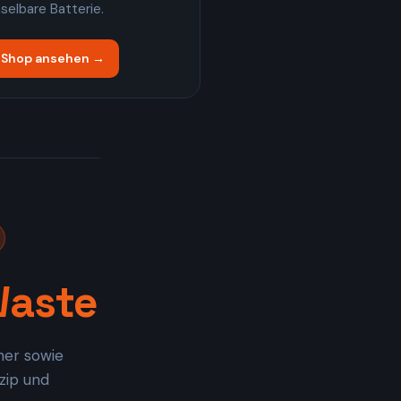
selbare Batterie.
 Shop ansehen →
Waste
iner sowie
zip und