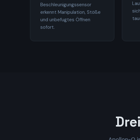
Lau
Beschleunigungssensor
sic
erkennt Manipulation, Stöße
tau
und unbefugtes Öffnen
sofort.
Dre
Apollon-Q is