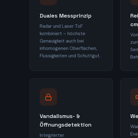
Duales Messprinzip
Re
cm
Radar und Laser ToF
kombiniert – höchste
Vom
Genauigkeit auch bei
zum
inhomogenen Oberflächen,
Sen
Flüssigkeiten und Schüttgut.
Beh
Vandalismus- &
We
Öffnungsdetektion
Wa
Ene
Integrierter