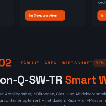
wech
Im Shop ansehen →
Im
02
FAMILIE · ABFALLWIRTSCHAFT
NEW
lon-Q-SW-TR
Smart 
für Abfallbehälter, Mülltonnen, Glas- und Altkleiderconta
lurcontainer optimiert – mit dualem Radar+ToF-Messprin